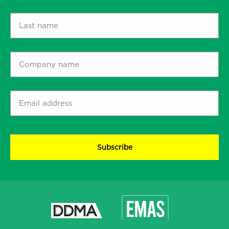
*
Last
name
*
Company
name
*
Email
address
*
CAPTCHA