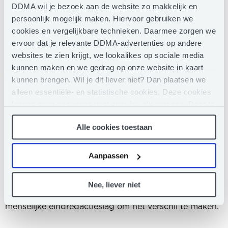
DDMA wil je bezoek aan de website zo makkelijk en
excentriek. Zo’n hypercreatieve creatie is overigens
persoonlijk mogelijk maken. Hiervoor gebruiken we
wél een goede voorzet of inspiratie voor een goede
cookies en vergelijkbare technieken. Daarmee zorgen we
zin of tekst.
ervoor dat je relevante DDMA-advertenties op andere
websites te zien krijgt, we lookalikes op sociale media
9. Je bent dus niet bang om
kunnen maken en we gedrag op onze website in kaart
vervangen tot worden door
kunnen brengen. Wil je dit liever niet? Dan plaatsen we
alleen essentiële- en statistische cookies. Deze cookies
ChatGPT?
leggen geen gegevens vast over jou als persoon. Door te
klikken op het ‘clip’-pictogram in de linkerbenedenhoek
Nee hoor, en zeker niet in het omzeilen van clichés. Je
Alle cookies toestaan
van de webpagina die je bezoekt, kun je je toestemming
zou kunnen zeggen dat ChatGPT clichés juist
weer intrekken (of aanpassen). Meer weten? Lees dan
bevordert, omdat het achterliggende taalmodel uit
hier
ons Privacy Statement.
veelgebruikte zinnen put. Dankzij steeds betere tone-
Aanpassen
of-voice-functionaliteiten vind ik dat we het schrijven
van 1000 vergelijkbare productteksten nu al voor een
Nee, liever niet
flink deel door AI kunnen laten schrijven. Met een
menselijke eindredactieslag om het verschil te maken.