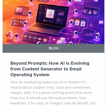
Prompts:
How
AI
Is
Evolving
from
Content
Generator
to
BLOG
Email
Operating
Beyond Prompts: How AI Is Evolving
System
from Content Generator to Email
Operating System
How do marketing teams use AI in emails? It’s
mostly about subject lines, copy, and sometimes
images. Well, it’s a great starting point that saves
time, but it introduces the next problem: Your
headlines, CTA copy, or imagery may be decent, but