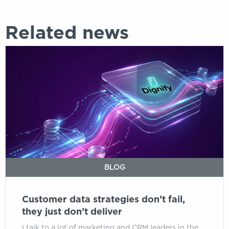
Related news
Customer
data
strategies
don’t
fail,
they
just
don’t
deliver
BLOG
Customer data strategies don’t fail,
they just don’t deliver
I talk to a lot of marketing and CRM leaders in the