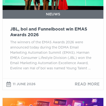
2026
NIEUWS
JBL, bol and Funnelboost win EMAS
Awards 2026
The winners of the EMAS Awards 2026 were
announced today during the DDMA Email
Marketing Automation Summit (EMAS). Harman
EMEA Consumer Lifestyle Division (JBL) won the
Email Marketing Automation Excellence Award,
Eveline van Hal of bol was named Young Talent …
READ MORE
11 JUNE 2026
Beyond