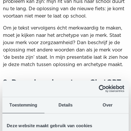
probleem kan zijn: mijn rit van huis naar school duurt
nu te lang. De oplossing van de nieuwe fiets: je komt
voortaan niet meer te laat op school.
Om je tekst vervolgens écht merkwaardig te maken,
moet je kijken naar het archetype van je merk. Staat
jouw merk voor zorgzaamheid? Dan beschrijf je de
oplossing met andere woorden dan als je merk voor
‘de beste zijn’ staat. In mijn presentatie laat ik zien hoe
je deze match tussen oplossing en archetype maakt.
8. Door de opkomst van ChatGPT
kunnen we toch gewoon ChatGPT
vragen om een stukje tekst te
Toestemming
Details
Over
schrijven zonder clichés?
Dat klopt, maar wat je dan vaak ziet, is dat het over-
Deze website maakt gebruik van cookies
the-top wordt. Het is of te gezocht grappig of te