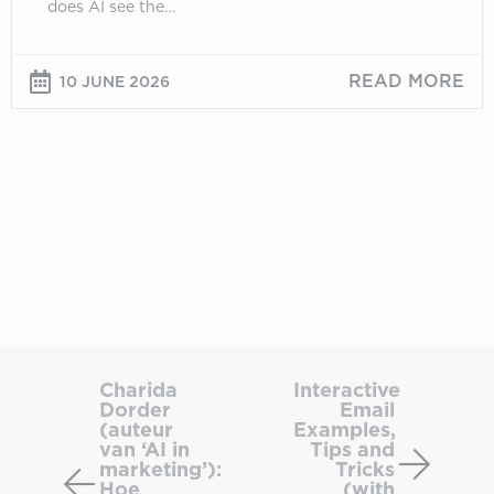
does AI see the…
READ MORE
10 JUNE 2026
Charida
Interac
Dorder
Email
Charida
Interactive
Dorder
Email
(auteur
Exampl
(auteur
Examples,
van
Tips
van ‘AI in
Tips and
‘AI
and
marketing’):
Tricks
Hoe
(with
in
Tricks