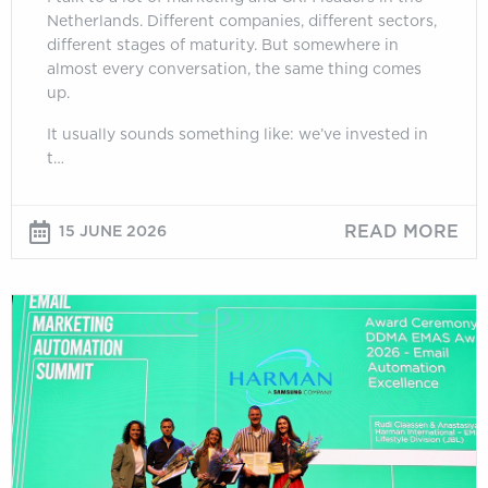
Netherlands. Different companies, different sectors,
different stages of maturity. But somewhere in
almost every conversation, the same thing comes
up.
It usually sounds something like: we’ve invested in
t…
READ MORE
15 JUNE 2026
JBL,
bol
and
Funnelboost
win
EMAS
Awards