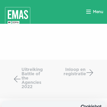
Menu
Uitreiking
Inloop
Battle
en
Uitreiking
Inloop en
Battle of
registratie
of
registra
the
the
Agencies
Agencies
2022
2022