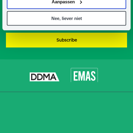
hier
ons Privacy Statement.
Aanpassen
*
Email
Nee, liever niet
address
*
CAPTCHA