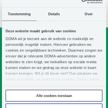
Toestemming
Details
Over
Deze website maakt gebruik van cookies
Subscribe to our newsletter
DDMA wil je bezoek aan de website zo makkelijk en
And receive updates about Email Marketing Automation
persoonlijk mogelijk maken. Hiervoor gebruiken we
Summit
cookies en vergelijkbare technieken. Daarmee zorgen we
"
" indicates required fields
*
ervoor dat je relevante DDMA-advertenties op andere
First
websites te zien krijgt, we lookalikes op sociale media
kunnen maken en we gedrag op onze website in kaart
name
kunnen brengen. Wil je dit liever niet? Dan plaatsen we
*
alleen essentiële- en statistische cookies. Deze cookies
Last
leggen geen gegevens vast over jou als persoon. Door te
name
klikken op het ‘clip’-pictogram in de linkerbenedenhoek
*
Alle cookies toestaan
van de webpagina die je bezoekt, kun je je toestemming
Company
weer intrekken (of aanpassen). Meer weten? Lees dan
name