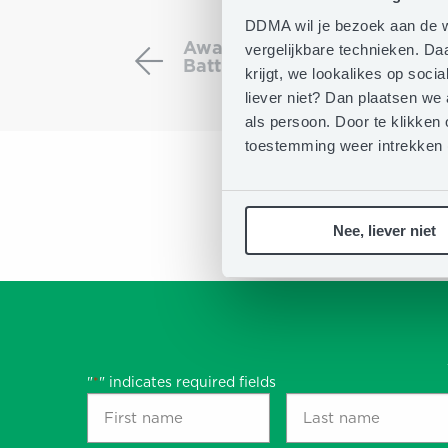
Award
Ceremony:
DDMA wil je bezoek aan de w
Award Ceremony: DDMA EMA
DDMA
vergelijkbare technieken. D
Battle of the Agencies with B
EMAS
krijgt, we lookalikes op soc
Award
liever niet? Dan plaatsen we
2024
als persoon. Door te klikken 
–
toestemming weer intrekken
Battle
of
the
Nee, liever niet
Agencies
with
Brabantia
"
" indicates required fields
*
First
Last
name
name