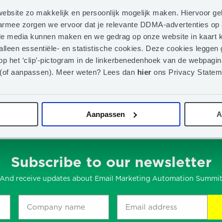
ebsite zo makkelijk en persoonlijk mogelijk maken. Hiervoor g
S Award 2024 –
Verdieping: 
aarmee zorgen we ervoor dat je relevante DDMA-advertenties op 
rabantia
iale media kunnen maken en we gedrag op onze website in kaart k
 alleen essentiële- en statistische cookies. Deze cookies legge
op het ‘clip’-pictogram in de linkerbenedenhoek van de webpagina
 (of aanpassen). Meer weten? Lees dan
hier
ons Privacy Statem
Aanpassen
A
Subscribe to our newsletter
And receive updates about Email Marketing Automation Summi
Company
Email
name
address