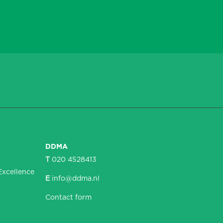
DDMA
T
020 4528413
Excellence
E
info@ddma.nl
Contact form