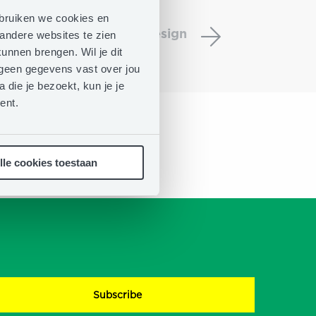
Verdieping:
DDMA
ebruiken we cookies en
DDMA EMAS Award ’23 Design
EMAS
andere websites te zien
Award
unnen brengen. Wil je dit
’23
n geen gegevens vast over jou
Design
 die je bezoekt, kun je je
ent.
lle cookies toestaan
t