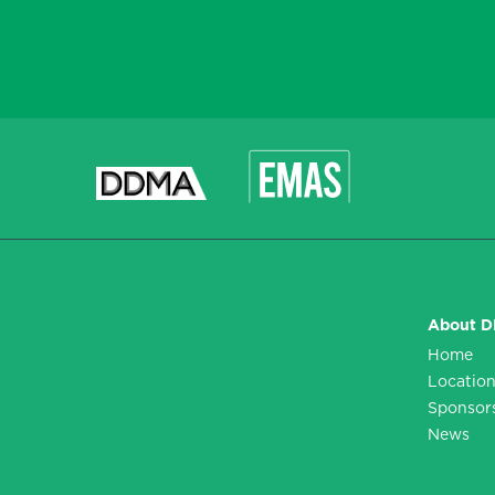
*
*
CAPTCHA
About 
Home
Locatio
Sponsor
News