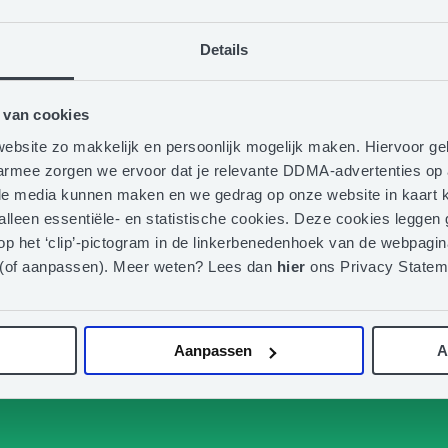
Details
Subscribe to our newsletter
 van cookies
ebsite zo makkelijk en persoonlijk mogelijk maken. Hiervoor g
And receive updates about Email Marketing Automation Summi
aarmee zorgen we ervoor dat je relevante DDMA-advertenties op 
iale media kunnen maken en we gedrag op onze website in kaart k
Company
Email
 alleen essentiële- en statistische cookies. Deze cookies legge
name
address
op het ‘clip’-pictogram in de linkerbenedenhoek van de webpagina
*
*
 (of aanpassen). Meer weten? Lees dan
hier
ons Privacy Statem
Aanpassen
A