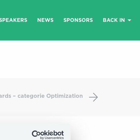
SPEAKERS
NEWS
SPONSORS
BACK IN
Uitreiking
EMAS
rds – categorie Optimization
Awards
–
categorie
Optimization