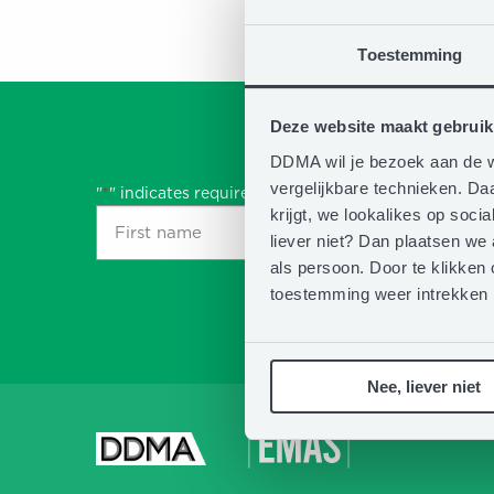
Toestemming
Deze website maakt gebruik
DDMA wil je bezoek aan de w
vergelijkbare technieken. D
"
" indicates required fields
*
krijgt, we lookalikes op soc
First
Last
liever niet? Dan plaatsen we
name
name
als persoon. Door te klikken 
*
*
toestemming weer intrekken
CAPTCHA
Nee, liever niet