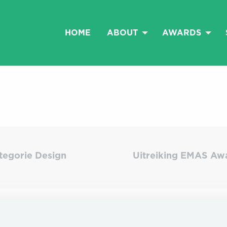
HOME
ABOUT
AWARDS
tegorie Design
Uitreiking EMAS Awa