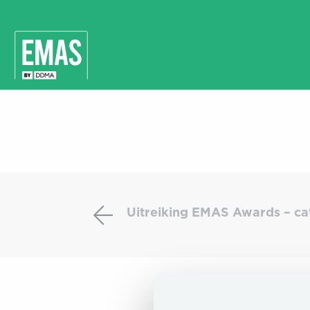
Uitreiking
EMAS
Uitreiking EMAS Awards – ca
Awards
–
categorie
Design