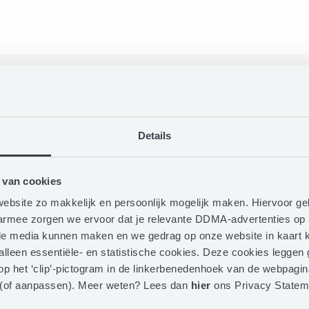
d ’23 Personalization
Award Talk, Imag
DDMA EMAS Awar
Details
 van cookies
ebsite zo makkelijk en persoonlijk mogelijk maken. Hiervoor g
aarmee zorgen we ervoor dat je relevante DDMA-advertenties op 
iale media kunnen maken en we gedrag op onze website in kaart k
 alleen essentiële- en statistische cookies. Deze cookies legge
op het ‘clip’-pictogram in de linkerbenedenhoek van de webpagina
Subscribe to our newsletter
 (of aanpassen). Meer weten? Lees dan
hier
ons Privacy Statem