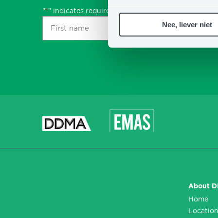
"
" indicates required fields
*
First
Last
Nee, liever niet
name
name
*
*
CAPTCHA
About 
Home
Locatio