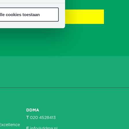
t
lle cookies toestaan
DDMA
T
020 4528413
Excellence
E
info@ddma.nl