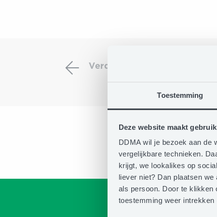
Verdieping:
DDMA
Verdieping: DDMA EMAS Awar
EMAS
Award
’23
Toestemming
Personalization
Deze website maakt gebruik
DDMA wil je bezoek aan de w
vergelijkbare technieken. D
krijgt, we lookalikes op soc
liever niet? Dan plaatsen we
als persoon. Door te klikken 
toestemming weer intrekken