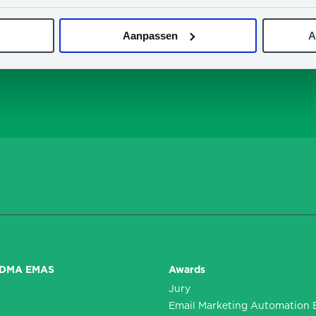
And receive updates about Email Marketing Automation Summi
Company
Email
Aanpassen
A
name
address
*
*
DDMA EMAS
Awards
Jury
n
Email Marketing Automation 