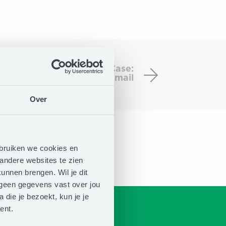
Award
Talk,
ining an Award-Winning Case:
Imagining
d 2025 – Outstanding Email
an
Award-
Over
Winning
Case:
DDMA
EMAS
ebruiken we cookies en
Award
andere websites te zien
2025
unnen brengen. Wil je dit
–
n geen gegevens vast over jou
Outstanding
 die je bezoekt, kun je je
Email
ent.