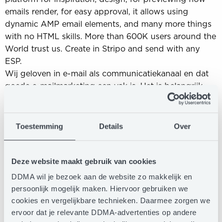
emails render, for easy approval, it allows using
dynamic AMP email elements, and many more things
with no HTML skills. More than 600K users around the
World trust us. Create in Stripo and send with any
ESP.
Wij geloven in e-mail als communicatiekanaal en dat
goede e-mailmarketing een vak is. Het is belangrijk
om goede toepassingen en kennis te delen en zo e-
mail doorlopend naar een hoger niveau te brengen.
Wij staan voor beschikbaar maken van goede e-
Toestemming
Details
Over
mailmarketing voor ieder bedrijf. De DDMA en Summit
draagt daar ook belangrijk steentje in bij.
Team ITG (voorheen e-Village) is een technology-led
Deze website maakt gebruik van cookies
marketingbureau en in-house ontwikkelaar van
DDMA wil je bezoek aan de website zo makkelijk en
CanopyDeploy (voorheen Clang). Al meer dan 20 jaar
persoonlijk mogelijk maken. Hiervoor gebruiken we
versimpelen we het ingewikkelde, automatiseren we
cookies en vergelijkbare technieken. Daarmee zorgen we
het inefficiënte en creëren we het bijzondere voor
ervoor dat je relevante DDMA-advertenties op andere