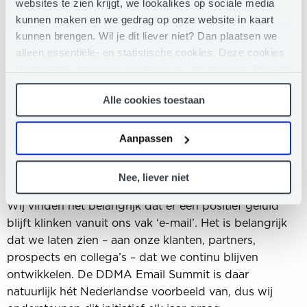
marketeers. Met ons lidmaatschap en sponsoring van
websites te zien krijgt, we lookalikes op sociale media
de Email Summit willen we bijdragen aan een nog
kunnen maken en we gedrag op onze website in kaart
mooiere toekomst voor ons vakgebied. Hello
kunnen brengen. Wil je dit liever niet? Dan plaatsen we
tomorrow.
alleen essentiële- en statistische cookies. Deze cookies
Bij dotdigital zien we dat met een slimme inzet van
leggen geen gegevens vast over jou als persoon. Door te
data, de juiste personalisatie en een optimale
klikken op het ‘clip’-pictogram in de linkerbenedenhoek
Alle cookies toestaan
van de webpagina die je bezoekt, kun je je toestemming
klantbeleving e-mail juist nu relevanter is dan ooit
weer intrekken (of aanpassen). Meer weten? Lees dan
tevoren. Met de constante ontwikkelingen binnen het
hier
ons Privacy Statement.
emaillandschap is de DDMA Email Summit een mooie
Aanpassen
gelegenheid om kennis te delen en vooral ook
successen binnen de industrie te vieren met partners,
Nee, liever niet
klanten en collega’s.
Wij vinden het belangrijk dat er een positief geluid
blijft klinken vanuit ons vak ‘e-mail’. Het is belangrijk
dat we laten zien – aan onze klanten, partners,
prospects en collega’s – dat we continu blijven
ontwikkelen. De DDMA Email Summit is daar
natuurlijk hét Nederlandse voorbeeld van, dus wij