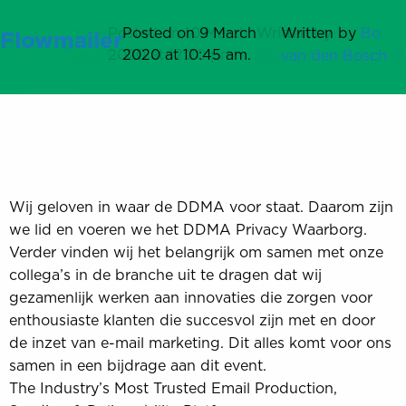
Happy
Team
Posted on 24 February 2022 at
Posted on 9 February 2023 at
Posted on 9 July 2021 at
Posted on 31 March 2023 at
Posted on 3 March 2023 at
Posted on 11 February 2023
Posted on 10 March
Posted on 1 June 2022 at
Posted on 8 February 2023
Posted on 9 March
Written by
Written by
Written by
Written by
Written by
Written by
Written by
Written by
Written by
Written by
Bo
DHVVP
Spotler
Marigold
Actito
DeployTeq
Sparkpost
Stripo
SOLVM
dotdigital
Flowmailer
Posted on 20 May 2021
Posted on 30 March 2022
Written by
Written by
Bo van
Menu
Horizon
ITG
2:44 pm.
12:11 pm.
3:08 pm.
4:04 pm.
12:59 pm.
at 4:49 pm.
2020 at 12:20 pm.
9:34 am.
at 2:32 pm.
2020 at 10:45 am.
StuurluiDevelopment
membership
van den Bosch
marco
marco
marco
marco
marco
marco
Bob
at 8:17 am.
at 3:02 pm.
den Bosch
marco
Wij geloven in waar de DDMA voor staat. Daarom zijn
we lid en voeren we het DDMA Privacy Waarborg.
Verder vinden wij het belangrijk om samen met onze
collega’s in de branche uit te dragen dat wij
gezamenlijk werken aan innovaties die zorgen voor
enthousiaste klanten die succesvol zijn met en door
de inzet van e-mail marketing. Dit alles komt voor ons
samen in een bijdrage aan dit event.
The Industry’s Most Trusted Email Production,