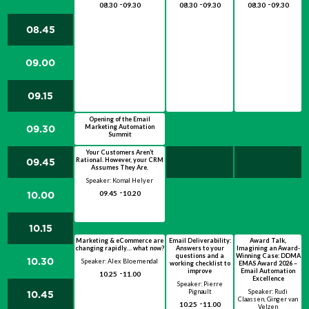
08.30
09.30
08.30
09.30
08.30
09.30
08.45
09.00
09.15
Opening of the Email
Marketing Automation
09.30
Summit
Speaker: Adeola Sole
Your Customers Aren’t
Rational. However, your CRM
09.30
09.45
09.45
Assumes They Are.
Speaker: Komal Helyer
09.45
10.20
10.00
10.15
Marketing & eCommerce are
Email Deliverability:
Award Talk,
changing rapidly… what now?
Answers to your
Imagining an Award-
questions and a
Winning Case: DDMA
10.30
Speaker: Alex Bloemendal
working checklist to
EMAS Award 2026 –
improve
Email Automation
10.25
11.00
Excellence
Speaker: Pierre
Pignault
Speaker: Rudi
10.45
Claassen, Ginger van
10.25
11.00
Velzen