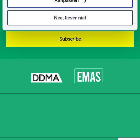
Aanpassen
*
Email
address
Nee, liever niet
*
CAPTCHA