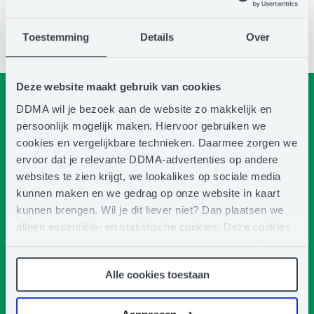
Toestemming
Details
Over
Deze website maakt gebruik van cookies
Subscribe to our newsletter
DDMA wil je bezoek aan de website zo makkelijk en
And receive updates about Email Marketing Automation
persoonlijk mogelijk maken. Hiervoor gebruiken we
Summit
cookies en vergelijkbare technieken. Daarmee zorgen we
"
" indicates required fields
*
ervoor dat je relevante DDMA-advertenties op andere
First
websites te zien krijgt, we lookalikes op sociale media
name
kunnen maken en we gedrag op onze website in kaart
kunnen brengen. Wil je dit liever niet? Dan plaatsen we
*
Last
alleen essentiële- en statistische cookies. Deze cookies
leggen geen gegevens vast over jou als persoon. Door te
name
klikken op het ‘clip’-pictogram in de linkerbenedenhoek
*
Alle cookies toestaan
van de webpagina die je bezoekt, kun je je toestemming
Company
weer intrekken (of aanpassen). Meer weten? Lees dan
name
hier
ons Privacy Statement.