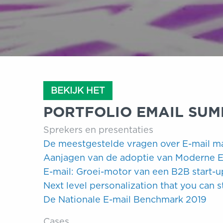
BEKIJK HET
PORTFOLIO EMAIL SUM
Sprekers en presentaties
De meestgestelde vragen over E-mail ma
Aanjagen van de adoptie van Moderne E
E-mail: Groei-motor van een B2B start-u
Next level personalization that you can 
De Nationale E-mail Benchmark 2019
Cases